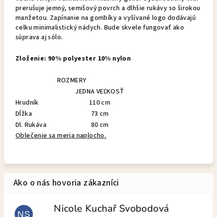
prerušuje jemný, semišový povrch a dlhšie rukávy so širokou
manžetou. Zapínanie na gombíky a vyšívané logo dodávajú
celku minimalistický nádych. Bude skvele fungovať ako
súprava aj sólo.
Zloženie: 90% polyester 10% nylon
ROZMERY
JEDNA VEĽKOSŤ
Hrudník
110 cm
Dĺžka
73 cm
Dl. Rukáva
80 cm
Oblečenie sa meria naplocho.
Nicole Kuchař Svobodová
NS