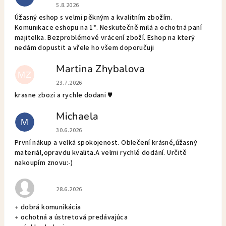
Hodnotenie obchodu je 5 z 5 hviezdičiek.
5.8.2026
Úžasný eshop s velmi pěkným a kvalitním zbožím.
Komunikace eshopu na 1*. Neskutečně milá a ochotná paní
majitelka. Bezproblémové vrácení zboží. Eshop na který
nedám dopustit a vřele ho všem doporučuji
Martina Zhybalova
MZ
Hodnotenie obchodu je 5 z 5 hviezdičiek.
23.7.2026
krasne zbozi a rychle dodani ♥️
Michaela
M
Hodnotenie obchodu je 5 z 5 hviezdičiek.
30.6.2026
První nákup a velká spokojenost. Oblečení krásné,úžasný
materiál,opravdu kvalita.A velmi rychlé dodání. Určitě
nakoupím znovu:-)
Hodnotenie obchodu je 5 z 5 hviezdičiek.
28.6.2026
+ dobrá komunikácia
+ ochotná a ústretová predávajúca