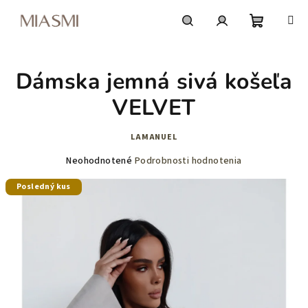
Prejsť
na
obsah
Nákupn
Hľadať
Prihlásenie
Dámska jemná sivá košeľa
košík
VELVET
LAMANUEL
Priemerné
Neohodnotené
Podrobnosti hodnotenia
hodnotenie
Posledný kus
produktu
je
0,0
z
5
hviezdičiek.