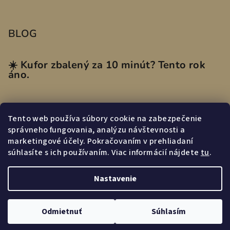
BLOG
☀️ Kufor zbalený za 10 minút? Tento rok
áno.
Tento web používa súbory cookie na zabezpečenie
Prijímame online platby
správneho fungovania, analýzu návštevnosti a
marketingové účely. Pokračovaním v prehliadaní
súhlasíte s ich používaním. Viac informácií nájdete
tu
.
Nastavenie
Copyright 2026
miasmi.sk
. Všetky práva vyhradené.
Odmietnuť
Súhlasím
Vytvoril Shoptet