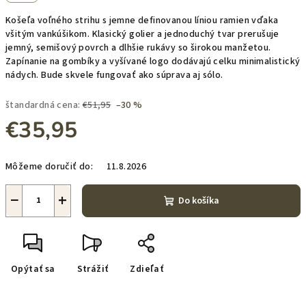
Košeľa voľného strihu s jemne definovanou líniou ramien vďaka
všitým vankúšikom. Klasický golier a jednoduchý tvar prerušuje
jemný, semišový povrch a dlhšie rukávy so širokou manžetou.
Zapínanie na gombíky a vyšívané logo dodávajú celku minimalistický
nádych. Bude skvele fungovať ako súprava aj sólo.
štandardná cena:
€51,95
–30 %
€35,95
Jednotková
Môžeme doručiť do:
11.8.2026
cena:
−
+
Do košíka
Opýtať sa
Strážiť
Zdieľať