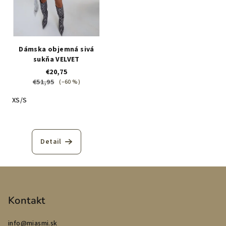
Dámska objemná sivá
sukňa VELVET
€20,75
€51,95
(–60 %)
XS/S
Detail
Z
á
p
Kontakt
ä
info
@
miasmi.sk