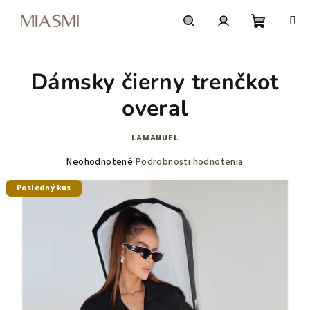
Prejsť
na
obsah
Nákupn
Hľadať
Prihlásenie
Dámsky čierny trenčkot
košík
overal
LAMANUEL
Priemerné
Neohodnotené
Podrobnosti hodnotenia
hodnotenie
Posledný kus
produktu
je
0,0
z
5
hviezdičiek.