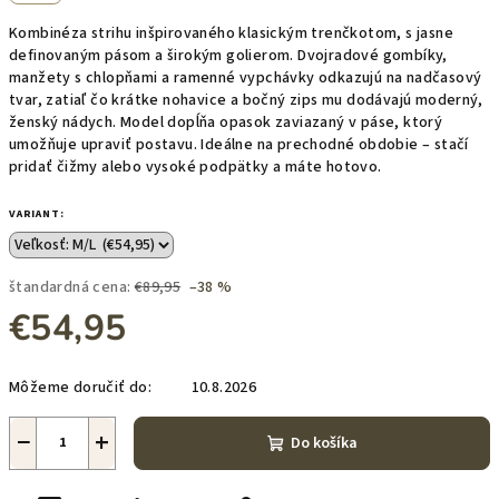
Kombinéza strihu inšpirovaného klasickým trenčkotom, s jasne
definovaným pásom a širokým golierom. Dvojradové gombíky,
manžety s chlopňami a ramenné vypchávky odkazujú na nadčasový
tvar, zatiaľ čo krátke nohavice a bočný zips mu dodávajú moderný,
ženský nádych. Model dopĺňa opasok zaviazaný v páse, ktorý
umožňuje upraviť postavu. Ideálne na prechodné obdobie – stačí
pridať čižmy alebo vysoké podpätky a máte hotovo.
VARIANT:
štandardná cena:
€89,95
–38 %
€54,95
Jednotková
Môžeme doručiť do:
10.8.2026
cena:
−
+
Do košíka