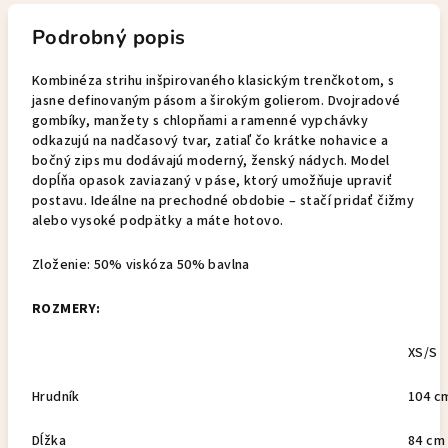
Podrobný popis
Kombinéza strihu inšpirovaného klasickým trenčkotom, s
jasne definovaným pásom a širokým golierom. Dvojradové
gombíky, manžety s chlopňami a ramenné vypchávky
odkazujú na nadčasový tvar, zatiaľ čo krátke nohavice a
bočný zips mu dodávajú moderný, ženský nádych. Model
dopĺňa opasok zaviazaný v páse, ktorý umožňuje upraviť
postavu. Ideálne na prechodné obdobie – stačí pridať čižmy
alebo vysoké podpätky a máte hotovo.
Zloženie: 50% viskóza 50% bavlna
ROZMERY:
XS/S
Hrudník
104 c
Dĺžka
84 cm