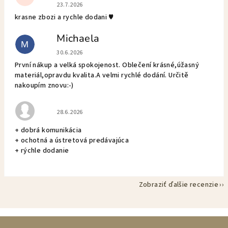
Hodnotenie obchodu je 5 z 5 hviezdičiek.
23.7.2026
krasne zbozi a rychle dodani ♥️
Michaela
M
Hodnotenie obchodu je 5 z 5 hviezdičiek.
30.6.2026
První nákup a velká spokojenost. Oblečení krásné,úžasný
materiál,opravdu kvalita.A velmi rychlé dodání. Určitě
nakoupím znovu:-)
Hodnotenie obchodu je 5 z 5 hviezdičiek.
28.6.2026
+ dobrá komunikácia
+ ochotná a ústretová predávajúca
+ rýchle dodanie
Zobraziť ďalšie recenzie
Z