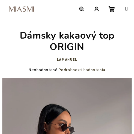
Prejsť
na
obsah
Nákupn
Hľadať
Prihlásenie
Dámsky kakaový top
košík
ORIGIN
LAMANUEL
Priemerné
Neohodnotené
Podrobnosti hodnotenia
hodnotenie
produktu
je
0,0
z
5
hviezdičiek.