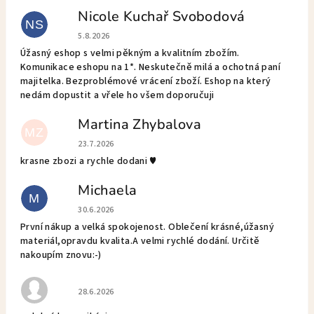
Nicole Kuchař Svobodová
NS
Hodnotenie obchodu je 5 z 5 hviezdičiek.
5.8.2026
Úžasný eshop s velmi pěkným a kvalitním zbožím.
Komunikace eshopu na 1*. Neskutečně milá a ochotná paní
majitelka. Bezproblémové vrácení zboží. Eshop na který
nedám dopustit a vřele ho všem doporučuji
Martina Zhybalova
MZ
Hodnotenie obchodu je 5 z 5 hviezdičiek.
23.7.2026
krasne zbozi a rychle dodani ♥️
Michaela
M
Hodnotenie obchodu je 5 z 5 hviezdičiek.
30.6.2026
První nákup a velká spokojenost. Oblečení krásné,úžasný
materiál,opravdu kvalita.A velmi rychlé dodání. Určitě
nakoupím znovu:-)
Hodnotenie obchodu je 5 z 5 hviezdičiek.
28.6.2026