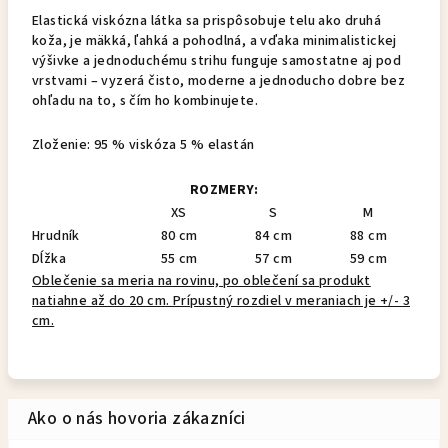
Elastická viskózna látka sa prispôsobuje telu ako druhá
koža, je mäkká, ľahká a pohodlná, a vďaka minimalistickej
výšivke a jednoduchému strihu funguje samostatne aj pod
vrstvami – vyzerá čisto, moderne a jednoducho dobre bez
ohľadu na to, s čím ho kombinujete.
Zloženie: 95 % viskóza 5 % elastán
ROZMERY:
XS
S
M
Hrudník
80 cm
84 cm
88 cm
Dĺžka
55 cm
57 cm
59 cm
Oblečenie sa meria na rovinu, po oblečení sa produkt
natiahne až do 20 cm. Prípustný rozdiel v meraniach je +/- 3
cm.