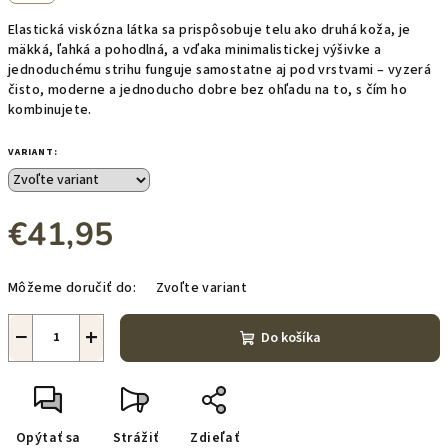
Elastická viskózna látka sa prispôsobuje telu ako druhá koža, je
mäkká, ľahká a pohodlná, a vďaka minimalistickej výšivke a
jednoduchému strihu funguje samostatne aj pod vrstvami – vyzerá
čisto, moderne a jednoducho dobre bez ohľadu na to, s čím ho
kombinujete.
VARIANT:
€41,95
Jednotková
Môžeme doručiť do:
Zvoľte variant
cena:
−
+
Do košíka
Opýtať sa
Strážiť
Zdieľať