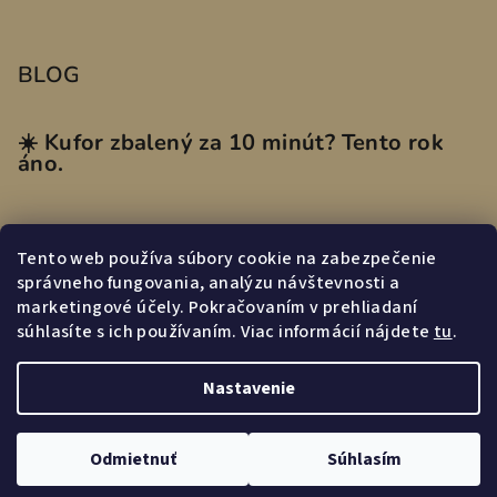
BLOG
☀️ Kufor zbalený za 10 minút? Tento rok
áno.
Tento web používa súbory cookie na zabezpečenie
Prijímame online platby
správneho fungovania, analýzu návštevnosti a
marketingové účely. Pokračovaním v prehliadaní
súhlasíte s ich používaním. Viac informácií nájdete
tu
.
Nastavenie
Copyright 2026
miasmi.sk
. Všetky práva vyhradené.
Odmietnuť
Súhlasím
Vytvoril Shoptet