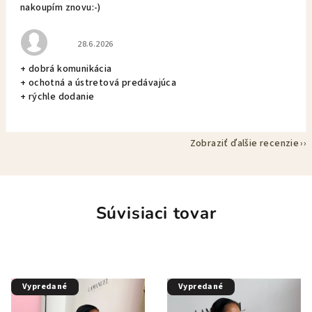
nakoupím znovu:-)
Hodnotenie obchodu je 5 z 5 hviezdičiek.
28.6.2026
+ dobrá komunikácia
+ ochotná a ústretová predávajúca
+ rýchle dodanie
Zobraziť ďalšie recenzie
Súvisiaci tovar
Vypredané
Vypredané