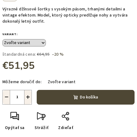
Výrazné džínsové šortky s vysokým pásom, trhanými detailmi a
vintage efektom. Model, ktorý opticky predlžuje nohy a vytvára
dokonalý letný outfit.
VARIANT:
štandardná cena:
€64,95
–20 %
€51,95
Jednotková
Môžeme doručiť do:
Zvoľte variant
cena:
−
+
Do košíka
Opýtať sa
Strážiť
Zdieľať