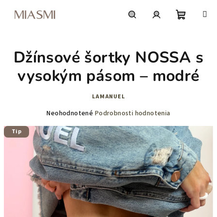
Prejsť
na
obsah
Nákupn
Hľadať
Prihlásenie
Džínsové šortky NOSSA s
košík
vysokým pásom – modré
LAMANUEL
Priemerné
Neohodnotené
Podrobnosti hodnotenia
hodnotenie
Tip
produktu
je
0,0
z
5
hviezdičiek.