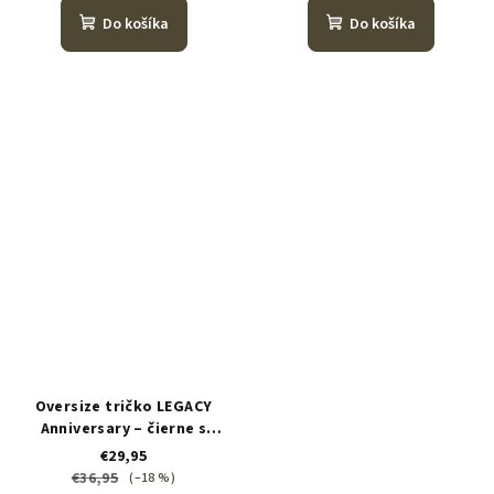
Do košíka
Do košíka
Oversize tričko LEGACY
Anniversary – čierne s
bielou potlačou
€29,95
€36,95
(–18 %)