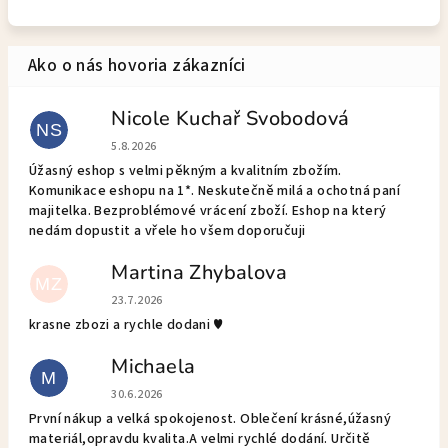
Nicole Kuchař Svobodová
NS
Hodnotenie obchodu je 5 z 5 hviezdičiek.
5.8.2026
Úžasný eshop s velmi pěkným a kvalitním zbožím.
Komunikace eshopu na 1*. Neskutečně milá a ochotná paní
majitelka. Bezproblémové vrácení zboží. Eshop na který
nedám dopustit a vřele ho všem doporučuji
Martina Zhybalova
MZ
Hodnotenie obchodu je 5 z 5 hviezdičiek.
23.7.2026
krasne zbozi a rychle dodani ♥️
Michaela
M
Hodnotenie obchodu je 5 z 5 hviezdičiek.
30.6.2026
První nákup a velká spokojenost. Oblečení krásné,úžasný
materiál,opravdu kvalita.A velmi rychlé dodání. Určitě