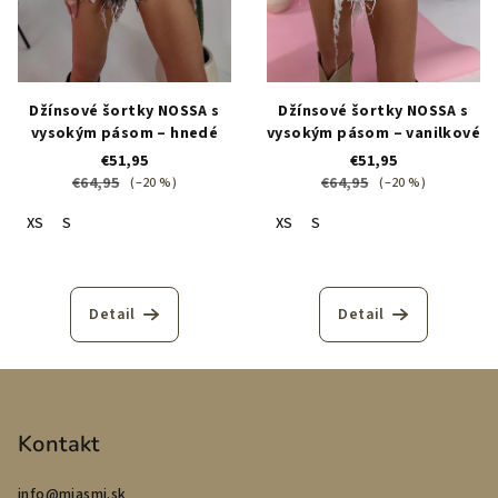
Džínsové šortky NOSSA s
Džínsové šortky NOSSA s
vysokým pásom – hnedé
vysokým pásom – vanilkové
€51,95
€51,95
€64,95
€64,95
(–20 %)
(–20 %)
XS
S
XS
S
Detail
Detail
Z
á
p
Kontakt
ä
info
@
miasmi.sk