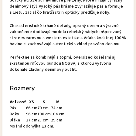
Šortky NOSSA sú navrhnuté pre ženy, ktoré milujú výrazný
denimový štýl. Vysoký pás krásne zvýrazňuje pás a formuje
siluetu, zatiaľ čo kratší strih opticky predlžuje nohy.
Charakteristické trhané detaily, opraný denim a výrazné
zakončenie dodávajú modelu rebelský nádych inšpirovaný
streetwearovou a western estetikou. Vďaka kvalitnej 100 %
bavlne si zachovávajú autentický vzhľad pravého denimu.
Perfektne sa kombinujú s topmi, oversized košeľami aj
skrátenou rifľovou bundou NOSSA, s ktorou vytvoria
dokonale zladený denimový outfit.
Rozmery
Veľkosť
XS
S
M
Pás
66 cm
70 cm
74 cm
Boky
96 cm
100 cm
104 cm
Dĺžka
27 cm
28 cm
29 cm
Možná odchýlka ±3 cm.