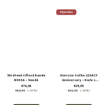
Výpredaj
Skrátená rifľová bunda
Oversize tričko LEGACY
NOSSA – hnedá
Anniversary – biele s
čiernou potlačou
€76,45
€29,95
€84,95
€36,95
(–10 %)
(–18 %)