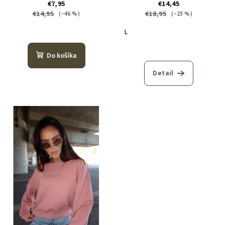
€7,95
€14,45
€14,95
€18,95
(–46 %)
(–23 %)
L
Do košíka
Detail