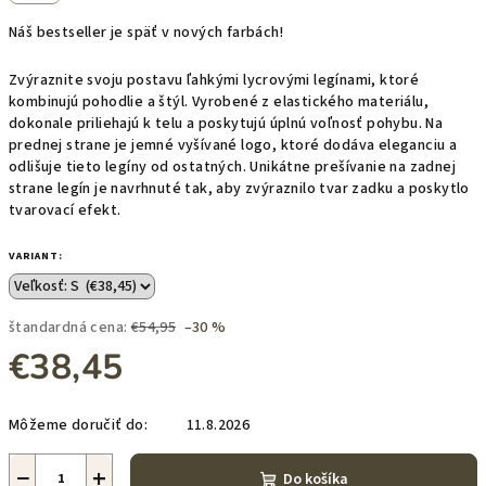
Náš bestseller je späť v nových farbách!
Zvýraznite svoju postavu ľahkými lycrovými legínami, ktoré
kombinujú pohodlie a štýl. Vyrobené z elastického materiálu,
dokonale priliehajú k telu a poskytujú úplnú voľnosť pohybu. Na
prednej strane je jemné vyšívané logo, ktoré dodáva eleganciu a
odlišuje tieto legíny od ostatných. Unikátne prešívanie na zadnej
strane legín je navrhnuté tak, aby zvýraznilo tvar zadku a poskytlo
tvarovací efekt.
VARIANT:
štandardná cena:
€54,95
–30 %
€38,45
Jednotková
Môžeme doručiť do:
11.8.2026
cena:
−
+
Do košíka