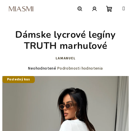
Prejsť
na
obsah
Nákupn
Hľadať
Prihlásenie
Dámske lycrové legíny
košík
TRUTH marhuľové
LAMANUEL
Priemerné
Neohodnotené
Podrobnosti hodnotenia
hodnotenie
Posledný kus
produktu
je
0,0
z
5
hviezdičiek.