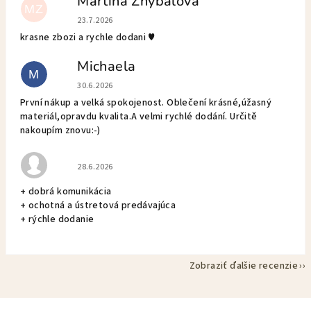
Martina Zhybalova
MZ
Hodnotenie obchodu je 5 z 5 hviezdičiek.
23.7.2026
krasne zbozi a rychle dodani ♥️
Michaela
M
Hodnotenie obchodu je 5 z 5 hviezdičiek.
30.6.2026
První nákup a velká spokojenost. Oblečení krásné,úžasný
materiál,opravdu kvalita.A velmi rychlé dodání. Určitě
nakoupím znovu:-)
Hodnotenie obchodu je 5 z 5 hviezdičiek.
28.6.2026
+ dobrá komunikácia
+ ochotná a ústretová predávajúca
+ rýchle dodanie
Zobraziť ďalšie recenzie