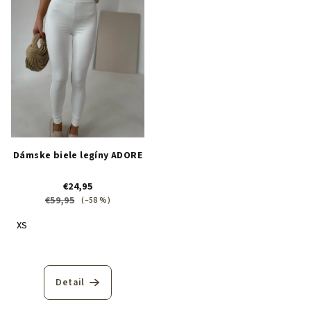
Dámske biele legíny ADORE
€24,95
€59,95
(–58 %)
XS
Priemerné
hodnotenie
produktu
Detail
je
5,0