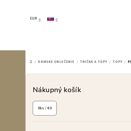
Prejsť
na
obsah
EUR
/
DÁMSKE OBLEČENIE
/
TRIČKÁ A TOPY
/
TOPY
/
P
DOMOV
B
o
Nákupný košík
č
0
ks /
€0
n
ý