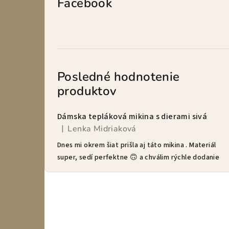
Facebook
Posledné hodnotenie
produktov
Dámska tepláková mikina s dierami sivá
Lenka Midriaková
|
Hodnotenie produktu je 5 z 5 hviezdičiek.
Dnes mi okrem šiat prišla aj táto mikina . Materiál
super, sedí perfektne 🙃 a chválim rýchle dodanie