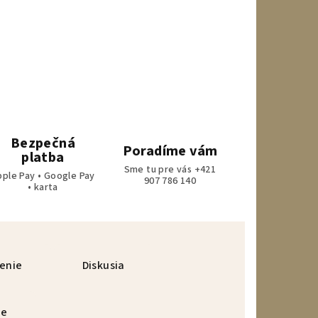
Bezpečná
Poradíme vám
platba
Sme tu pre vás +421
pple Pay • Google Pay
907 786 140
• karta
enie
Diskusia
ie