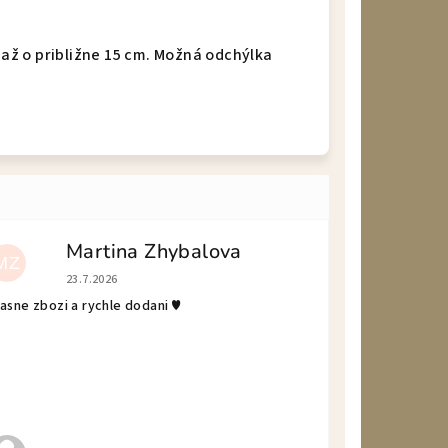
 až o približne 15 cm. Možná odchýlka
Martina Zhybalova
MZ
Hodnotenie obchodu je 5 z 5 hviezdičiek.
23.7.2026
asne zbozi a rychle dodani ♥️