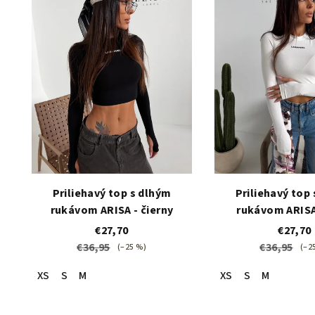
Priliehavý top s dlhým
Priliehavý top
rukávom ARISA - čierny
rukávom ARISA 
€27,70
€27,70
€36,95
€36,95
(–25 %)
(–2
XS
S
M
XS
S
M