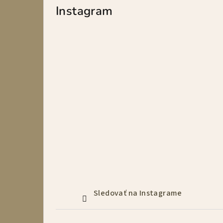
p
Instagram
a
n
e
l
Sledovať na Instagrame