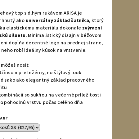
notenie
duktu
liehavý top s dlhým rukávom ARISA je
rhnutý ako
univerzálny základ šatníka
, ktorý
ka elastickému materiálu dokonale
zvýrazní
skú siluetu
. Minimalistický dizajn v béžovom
ieni dopĺňa decentné logo na prednej strane,
zdičiek.
z neho robí ideálny kúsok na vrstvenie.
 môžeš nosiť:
 džínsom pre ležérny, no štýlový look
od sako ako elegantný základ pracovného
fitu
 kombinácii so sukňou na večerné príležitosti
ko pohodlnú vrstvu počas celého dňa
IANT: