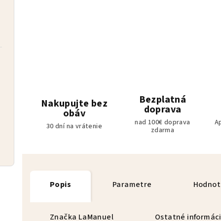
Bezplatná
Nakupujte bez
doprava
obáv
nad 100€ doprava
A
30 dní na vrátenie
zdarma
Popis
Parametre
Hodnot
Značka
LaManuel
Ostatné informác