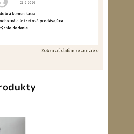
Hodnotenie obchodu je 5 z 5 hviezdičiek.
28.6.2026
 dobrá komunikácia
 ochotná a ústretová predávajúca
 rýchle dodanie
Zobraziť ďalšie recenzie
rodukty