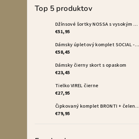
Top 5 produktov
Džínsové šortky NOSSA s vysokým pásom – vanilkové
€51,95
Dámsky úpletový komplet SOCIAL - s
€58,45
Dámsky čierny skort s opaskom
€23,45
Tielko VIREL čierne
€27,95
Čipkovaný komplet BRONTI + čelenka 
€79,95