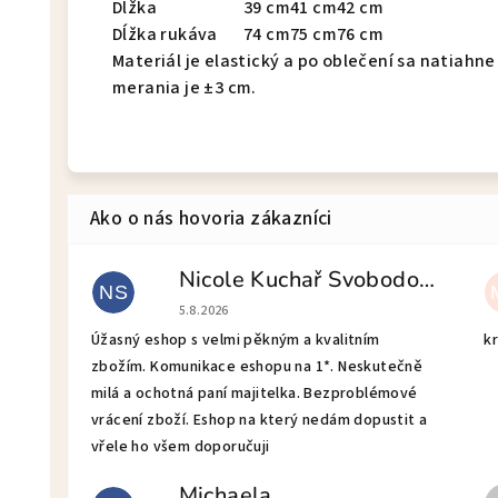
Dĺžka
39 cm
41 cm
42 cm
Dĺžka rukáva
74 cm
75 cm
76 cm
Materiál je elastický a po oblečení sa natiahne
merania je ±3 cm.
Nicole Kuchař Svobodová
NS
Hodnotenie obchodu je 5 z 5 hviezdičiek.
5.8.2026
Úžasný eshop s velmi pěkným a kvalitním
kr
zbožím. Komunikace eshopu na 1*. Neskutečně
milá a ochotná paní majitelka. Bezproblémové
vrácení zboží. Eshop na který nedám dopustit a
vřele ho všem doporučuji
Michaela