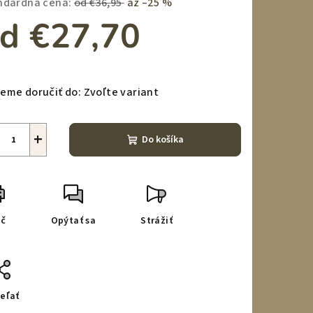
ndardná cena:
od €36,95
až –25 %
od
€27,70
notková
a:
eme doručiť do:
Zvoľte variant
+
Do košíka
ač
Opýtať sa
Strážiť
eľať