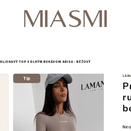
RILIEHAVÝ TOP S DLHÝM RUKÁVOM ARISA - BÉŽOVÝ
LAM
Tip
P
r
b
Pri
Neo