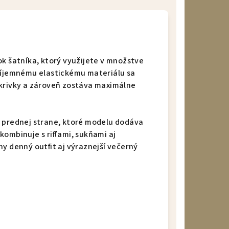
ok šatníka, ktorý využijete v množstve
príjemnému elastickému materiálu sa
 krivky a zároveň zostáva maximálne
a prednej strane, ktoré modelu dodáva
kombinuje s rifľami, sukňami aj
y denný outfit aj výraznejší večerný