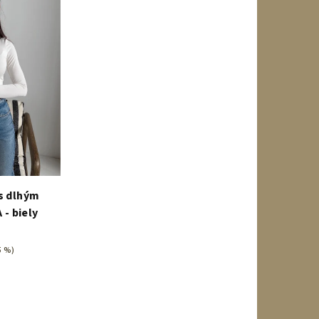
 s dlhým
- biely
5 %)