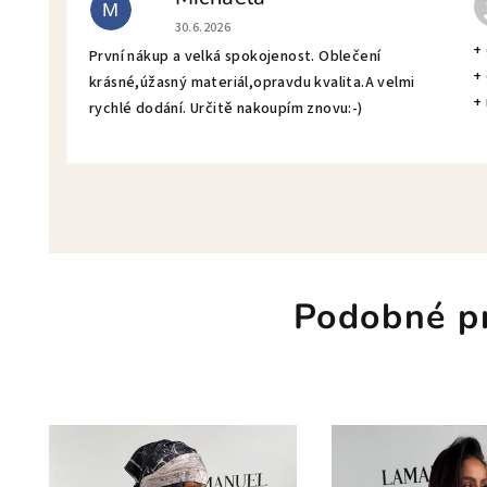
M
Hodnotenie obchodu je 5 z 5 hviezdičiek.
30.6.2026
+
První nákup a velká spokojenost. Oblečení
+
krásné,úžasný materiál,opravdu kvalita.A velmi
+
rychlé dodání. Určitě nakoupím znovu:-)
Podobné p