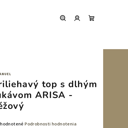
Hľadať
Prihlásenie
Nákupný
košík
ANUEL
riliehavý top s dlhým
ukávom ARISA -
éžový
emerné
hodnotené
Podrobnosti hodnotenia