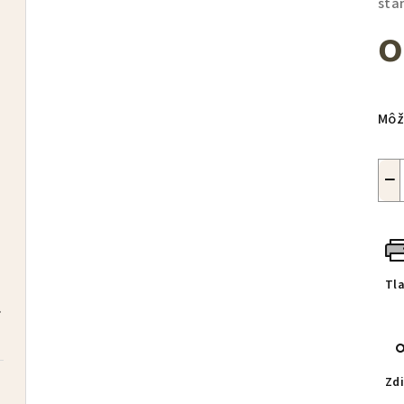
šta
Jed
cen
Môž
ivý
−
Tl
zdarma
čelenka BRONTI zdarma
Zdi