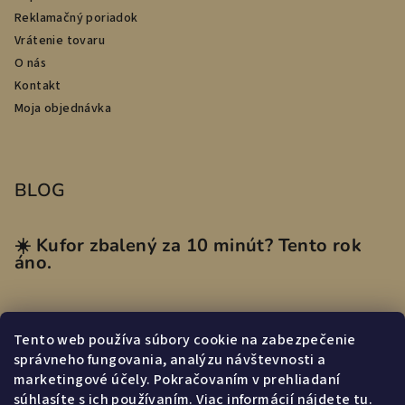
Reklamačný poriadok
Vrátenie tovaru
O nás
Kontakt
Moja objednávka
BLOG
☀️ Kufor zbalený za 10 minút? Tento rok
áno.
Tento web používa súbory cookie na zabezpečenie
Prijímame online platby
správneho fungovania, analýzu návštevnosti a
marketingové účely. Pokračovaním v prehliadaní
súhlasíte s ich používaním. Viac informácií nájdete
tu
.