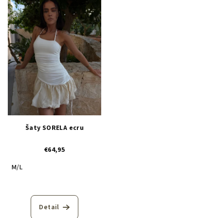
Šaty SORELA ecru
€64,95
M/L
Detail