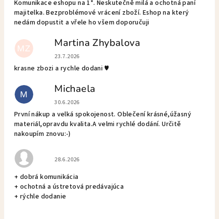
Komunikace eshopu na 1*. Neskutečně milá a ochotná paní
majitelka. Bezproblémové vrácení zboží. Eshop na který
nedám dopustit a vřele ho všem doporučuji
Martina Zhybalova
MZ
Hodnotenie obchodu je 5 z 5 hviezdičiek.
23.7.2026
krasne zbozi a rychle dodani ♥️
Michaela
M
Hodnotenie obchodu je 5 z 5 hviezdičiek.
30.6.2026
První nákup a velká spokojenost. Oblečení krásné,úžasný
materiál,opravdu kvalita.A velmi rychlé dodání. Určitě
nakoupím znovu:-)
Hodnotenie obchodu je 5 z 5 hviezdičiek.
28.6.2026
+ dobrá komunikácia
+ ochotná a ústretová predávajúca
+ rýchle dodanie