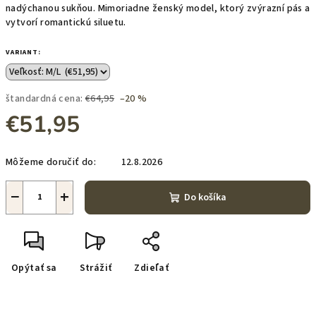
nadýchanou sukňou. Mimoriadne ženský model, ktorý zvýrazní pás a
vytvorí romantickú siluetu.
VARIANT:
štandardná cena:
€64,95
–20 %
€51,95
Jednotková
Môžeme doručiť do:
12.8.2026
cena:
−
+
Do košíka
Opýtať sa
Strážiť
Zdieľať