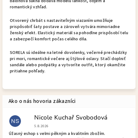
balónová sukňa dodáva modelu ľahkosť, objem a
romantický vzhľad.
Otvorený chrbát s nastaviteľným viazaním umožňuje
prispôsobiť šaty postave a zároveň vytvára mimoriadne
ženský efekt. Elastický materiál sa pohodlne prispôsobí telu
a zabezpečí komfort počas celého dňa.
SORELA sú ideálne na letné dovolenky, večerné prechádzky
pri mori, romantické večere aj štýlové oslavy. Stačí doplniť
sandále alebo podpätky a vytvoríte outfit, ktorý okamžite
pritiahne pohľady.
Nicole Kuchař Svobodová
NS
Hodnotenie obchodu je 5 z 5 hviezdičiek.
5.8.2026
Úžasný eshop s velmi pěkným a kvalitním zbožím.