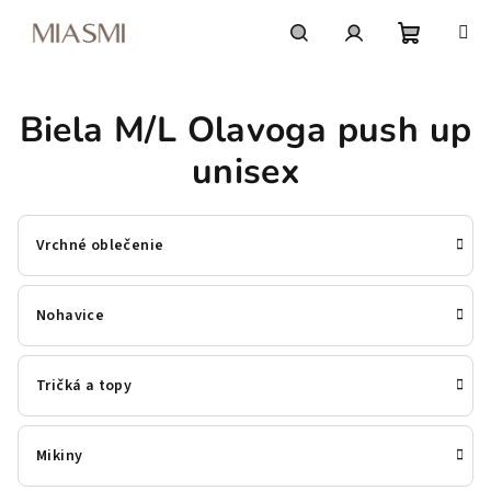
Prejsť
na
obsah
Nákupn
Hľadať
Prihlásenie
Biela M/L Olavoga push up
košík
unisex
Vrchné oblečenie
Nohavice
Tričká a topy
Mikiny