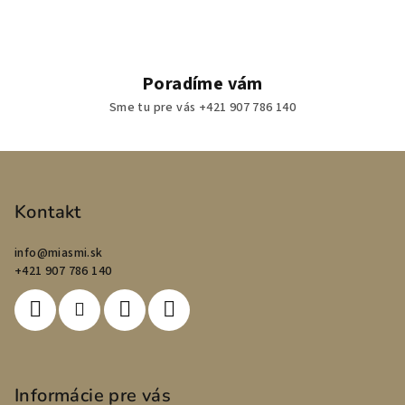
Poradíme vám
Sme tu pre vás +421 907 786 140
Z
á
p
Kontakt
ä
info
@
miasmi.sk
t
+421 907 786 140
i
e
Informácie pre vás