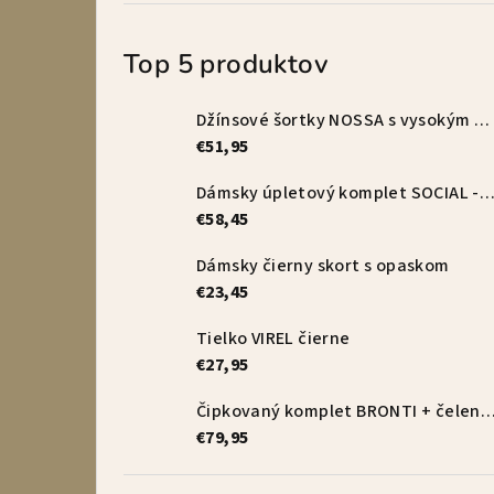
Top 5 produktov
Džínsové šortky NOSSA s vysokým pásom – vanilkové
€51,95
Dámsky úpletový komplet SOCIAL - s
€58,45
Dámsky čierny skort s opaskom
€23,45
Tielko VIREL čierne
€27,95
Čipkovaný komplet BRONTI + čelenka 
€79,95