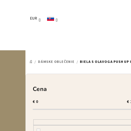
Prejsť
na
obsah
EUR
/
DÁMSKE OBLEČENIE
/
BIELA S OLAVOGA PUSH UP 
DOMOV
B
o
Cena
č
€
0
€
n
ý