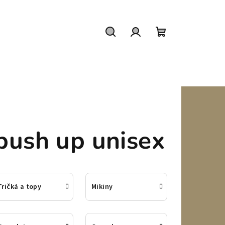
Hľadať
Prihlásenie
Nákupný
košík
push up unisex
Tričká a topy
Mikiny