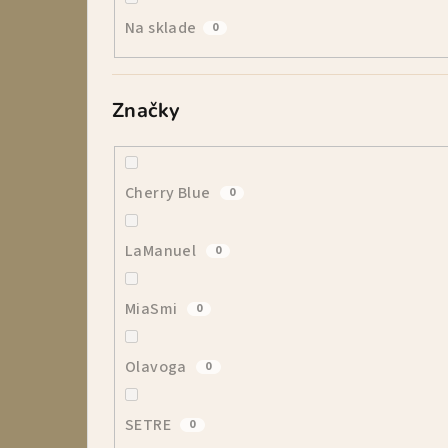
p
Na sklade
0
a
n
Značky
e
l
Cherry Blue
0
LaManuel
0
MiaSmi
0
Olavoga
0
SETRE
0