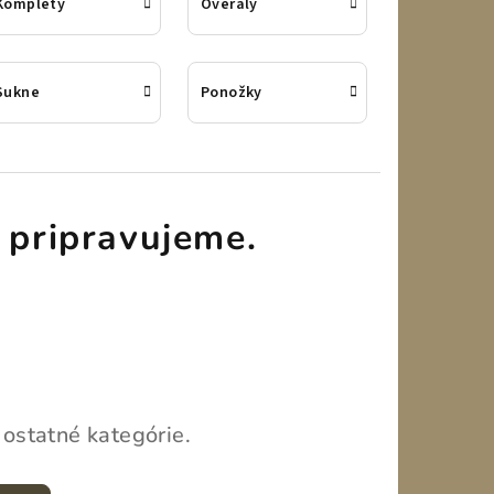
Komplety
Overaly
Sukne
Ponožky
 pripravujeme.
 ostatné kategórie.