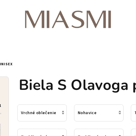
UNISEX
Biela S Olavoga 
1
Vrchné oblečenie
Nohavice