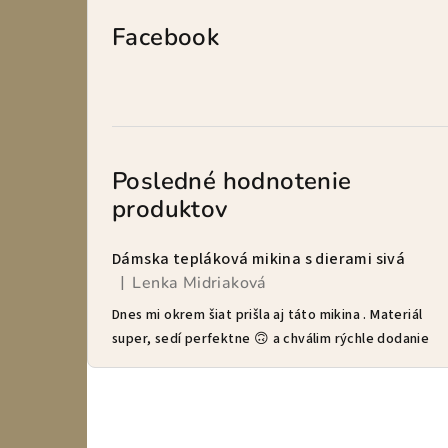
Facebook
Posledné hodnotenie
produktov
Dámska tepláková mikina s dierami sivá
Lenka Midriaková
|
Hodnotenie produktu je 5 z 5 hviezdičiek.
Dnes mi okrem šiat prišla aj táto mikina . Materiál
super, sedí perfektne 🙃 a chválim rýchle dodanie