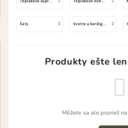
Teplákové súpravy
Teplákové nohavice
Šaty
Svetre a kardigany
Produkty ešte len
Môžete sa ale pozrieť na