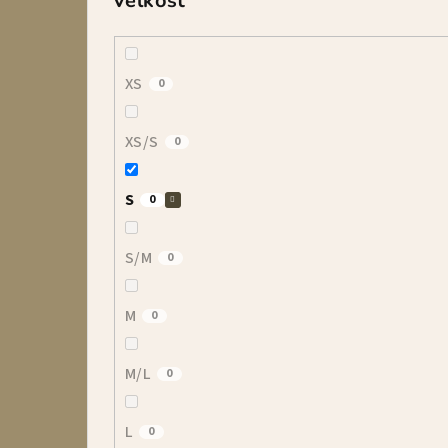
Veľkosť
XS
0
XS/S
0
S
0
S/M
0
M
0
M/L
0
L
0