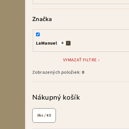
Značka
LaManuel
0
VYMAZAŤ FILTRE
Zobrazených položiek:
0
Nákupný košík
0
ks /
€0