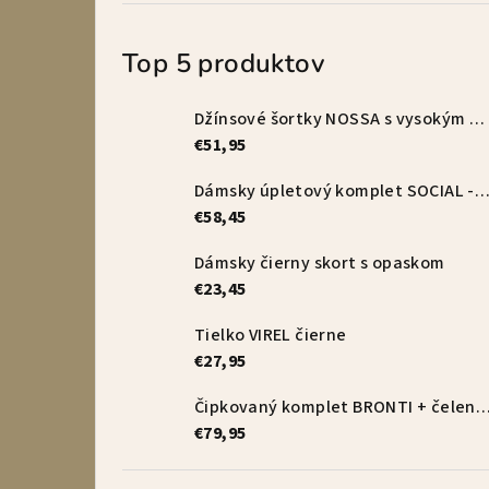
Top 5 produktov
Džínsové šortky NOSSA s vysokým pásom – vanilkové
€51,95
Dámsky úpletový komplet SOCIAL - s
€58,45
Dámsky čierny skort s opaskom
€23,45
Tielko VIREL čierne
€27,95
Čipkovaný komplet BRONTI + čelenka 
€79,95