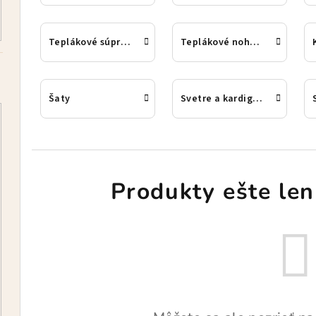
Teplákové súpravy
Teplákové nohavice
Šaty
Svetre a kardigany
Produkty ešte len