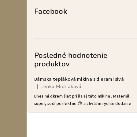
Facebook
Posledné hodnotenie
produktov
Dámska tepláková mikina s dierami sivá
Lenka Midriaková
|
Hodnotenie produktu je 5 z 5 hviezdičiek.
Dnes mi okrem šiat prišla aj táto mikina . Materiál
super, sedí perfektne 🙃 a chválim rýchle dodanie