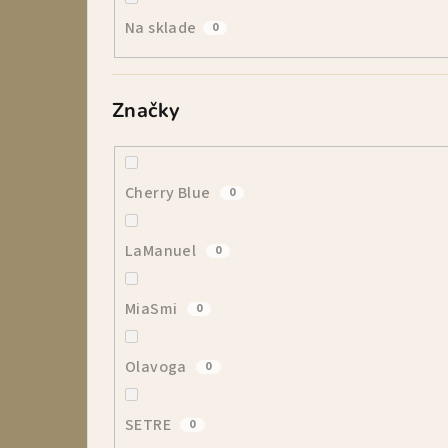
p
Na sklade
0
a
n
Značky
e
l
Cherry Blue
0
LaManuel
0
MiaSmi
0
Olavoga
0
SETRE
0