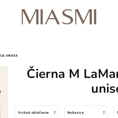
IZE UNISEX
Čierna M LaMan
unis
1
Vrchné oblečenie
Nohavice