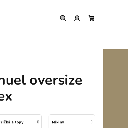
Hľadať
Prihlásenie
Nákupný
košík
uel oversize
ex
Tričká a topy
Mikiny