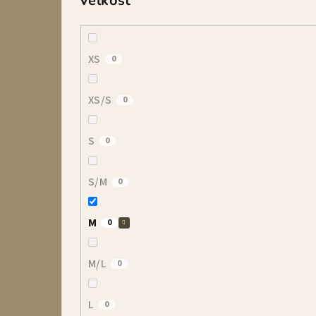
Veľkosť
XS
0
XS/S
0
S
0
S/M
0
M
0
M/L
0
L
0