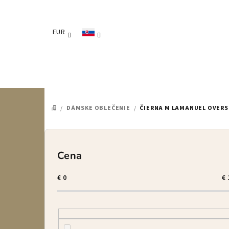
Prejsť
na
obsah
EUR
/
DÁMSKE OBLEČENIE
/
ČIERNA M LAMANUEL OVERS
DOMOV
B
o
Cena
č
€
0
€
n
ý