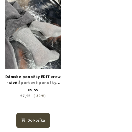
Dámske ponožky EDIT crew
- sivé
Športové ponožky s
kontrastným logom
€5,55
€7,95
(–30 %)
Do košíka