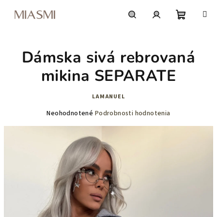
Prejsť
na
obsah
Nákupn
Hľadať
Prihlásenie
Dámska sivá rebrovaná
košík
mikina SEPARATE
LAMANUEL
Priemerné
Neohodnotené
Podrobnosti hodnotenia
hodnotenie
produktu
je
0,0
z
5
hviezdičiek.