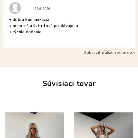
Hodnotenie obchodu je 5 z 5 hviezdičiek.
28.6.2026
+ dobrá komunikácia
+ ochotná a ústretová predávajúca
+ rýchle dodanie
Zobraziť ďalšie recenzie
Súvisiaci tovar