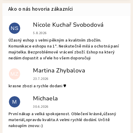
Nicole Kuchař Svobodová
NS
Hodnotenie obchodu je 5 z 5 hviezdičiek.
5.8.2026
Úžasný eshop s velmi pěkným a kvalitním zbožím.
Komunikace eshopu na 1*. Neskutečně milá a ochotná paní
majitelka. Bezproblémové vrácení zboží. Eshop na který
nedám dopustit a vřele ho všem doporučuji
Martina Zhybalova
MZ
Hodnotenie obchodu je 5 z 5 hviezdičiek.
23.7.2026
krasne zbozi a rychle dodani ♥️
Michaela
M
Hodnotenie obchodu je 5 z 5 hviezdičiek.
30.6.2026
První nákup a velká spokojenost. Oblečení krásné,úžasný
materiál,opravdu kvalita.A velmi rychlé dodání. Určitě
nakoupím znovu:-)