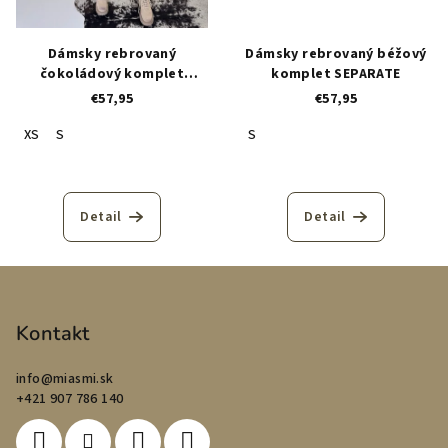
Dámsky rebrovaný
Dámsky rebrovaný béžový
čokoládový komplet
komplet SEPARATE
SEPARATE
€57,95
€57,95
XS
S
S
Detail
Detail
Z
á
p
Kontakt
ä
info
@
miasmi.sk
t
+421 907 786 140
i
e