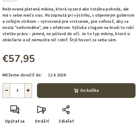
Rebrovaná pletená mikina, ktorá vyzerá ako totálna pohoda, ale
má v sebe niečo viac. Rozopnutá pri výstrihu, s objemným golierom
a voľným strihom – vytvorená pre vrstvenie, pre voľnosť, aby sa
nosila "neformálne", ale s efektom. Výšivka s logom na hrudi tu robí
všetku prácu – jemná, no pútavá do očí. Je to typ mikiny, ktorú si
oblečiete a už nemusíte nič robiť. Štýl hovorí za seba sám.
€57,95
Jednotková
Môžeme doručiť do:
12.8.2026
cena:
−
+
Do košíka
Opýtať sa
Strážiť
Zdieľať