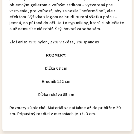
objemným golierom a voľným strihom – vytvorená pre
vrstvenie, pre voľnosť, aby sa nosila "neformálne", ale s
efektom. Výšivka s logom na hrudi tu robí všetku prácu –
jemná, no pútavá do očí. Je to typ mikiny, ktorú si oblečiete
a už nemusíte nič robiť. Štýl hovorí za seba sám.
Zloženie: 75% nylon, 22% viskóza, 3% spandex
ROZMERY:
Dĺžka 68 cm
Hrudník 152 cm
Dĺžka rukáva 85 cm
Rozmery sú ploché. Materiál sa natiahne až do približne 20
cm. Prípustný rozdiel v meraniach je +/- 3 cm.