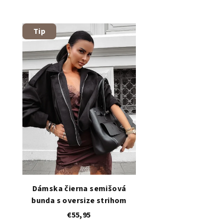
Tip
Dámska čierna semišová
bunda s oversize strihom
€55,95