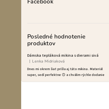
Facebook
Posledné hodnotenie
produktov
Dámska tepláková mikina s dierami sivá
Lenka Midriaková
|
Hodnotenie produktu je 5 z 5 hviezdičiek.
Dnes mi okrem šiat prišla aj táto mikina . Materiál
super, sedí perfektne 🙃 a chválim rýchle dodanie