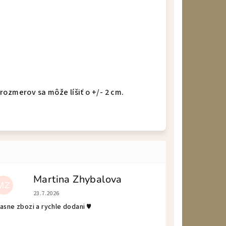
ozmerov sa môže líšiť o +/- 2 cm.
Martina Zhybalova
MZ
Hodnotenie obchodu je 5 z 5 hviezdičiek.
23.7.2026
asne zbozi a rychle dodani ♥️