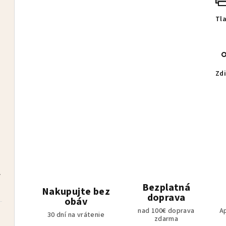
Tl
ivý
Zdi
zdarma
čelenka BRONTI zdarma
Bezplatná
Nakupujte bez
doprava
obáv
nad 100€ doprava
A
30 dní na vrátenie
zdarma