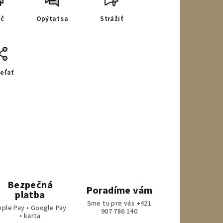
ač
Opýtať sa
Strážiť
eľať
Bezpečná
Poradíme vám
platba
Sme tu pre vás +421
pple Pay • Google Pay
907 786 140
• karta