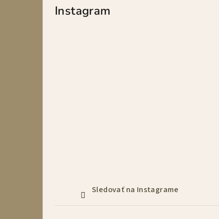
p
Instagram
a
n
e
l
Sledovať na Instagrame