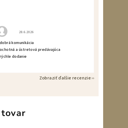
Hodnotenie obchodu je 5 z 5 hviezdičiek.
28.6.2026
 dobrá komunikácia
 ochotná a ústretová predávajúca
 rýchle dodanie
Zobraziť ďalšie recenzie
 tovar