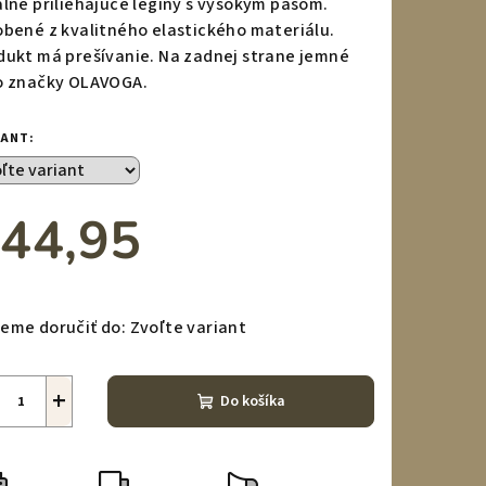
álne priliehajúce legíny s vysokým pásom.
obené z kvalitného elastického materiálu.
dukt má prešívanie. Na zadnej strane jemné
o značky OLAVOGA.
zdičiek.
IANT:
44,95
notková
a:
eme doručiť do:
Zvoľte variant
+
Do košíka