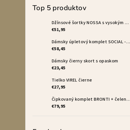
Top 5 produktov
Džínsové šortky NOSSA s vysokým pásom – vanilkové
€51,95
Dámsky úpletový komplet SOCIAL - s
€58,45
Dámsky čierny skort s opaskom
€23,45
Tielko VIREL čierne
€27,95
Čipkovaný komplet BRONTI + čelenka 
€79,95