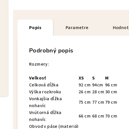
Popis
Parametre
Hodnot
Podrobný popis
Rozmery:
Veľkosť
XS
S
M
Celková dĺžka
92 cm
94cm
96 cm
Výška rozkroku
26 cm
28 cm
30 cm
Vonkajšia dĺžka
75 cm
77 cm
79 cm
nohavíc
Vnútorná dĺžka
66 cm
68 cm
70 cm
nohavíc
Obvod v páse (materiál