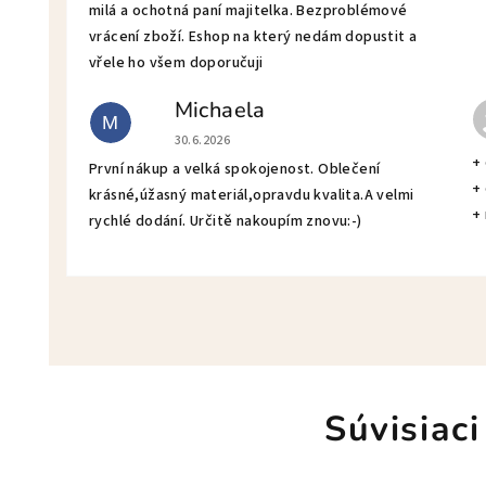
milá a ochotná paní majitelka. Bezproblémové
vrácení zboží. Eshop na který nedám dopustit a
vřele ho všem doporučuji
Michaela
M
Hodnotenie obchodu je 5 z 5 hviezdičiek.
30.6.2026
+
První nákup a velká spokojenost. Oblečení
+
krásné,úžasný materiál,opravdu kvalita.A velmi
+
rychlé dodání. Určitě nakoupím znovu:-)
Súvisiaci