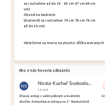
sa roztiahne až do 10
65 cm
67 cm
69 cm
cm)
Obvod na bedrách
(materiál sa roztiahne
74 cm
76 cm
78 cm
až do 10 cm)
Oblečenie sa meria na plocho. Dĺžka meraných r
Nicole Kuchař Svobodová
NS
Hodnotenie obchodu je 5 z 5 hviezdičiek.
5.8.2026
Úžasný eshop s velmi pěkným a kvalitním
kr
zbožím. Komunikace eshopu na 1*. Neskutečně