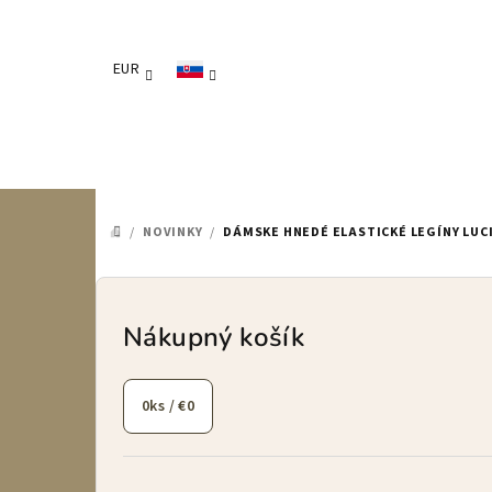
Prejsť
na
obsah
EUR
/
NOVINKY
/
DÁMSKE HNEDÉ ELASTICKÉ LEGÍNY LUC
DOMOV
B
o
Nákupný košík
č
0
ks /
€0
n
ý