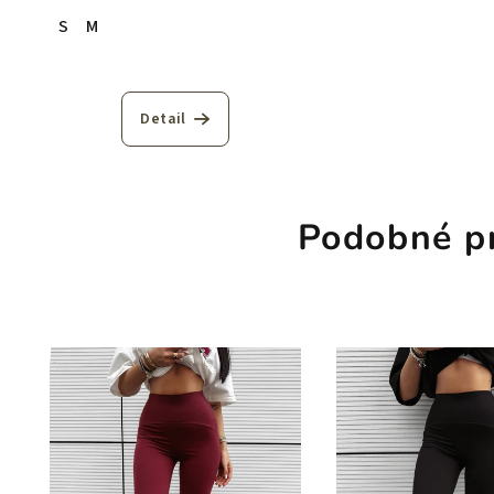
S
M
Detail
Podobné p