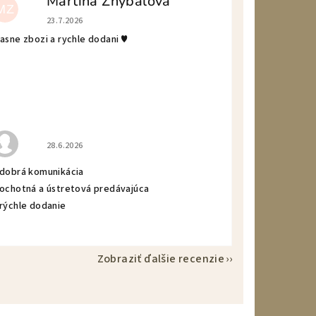
Martina Zhybalova
MZ
Hodnotenie obchodu je 5 z 5 hviezdičiek.
23.7.2026
asne zbozi a rychle dodani ♥️
Hodnotenie obchodu je 5 z 5 hviezdičiek.
28.6.2026
 dobrá komunikácia
 ochotná a ústretová predávajúca
 rýchle dodanie
Zobraziť ďalšie recenzie