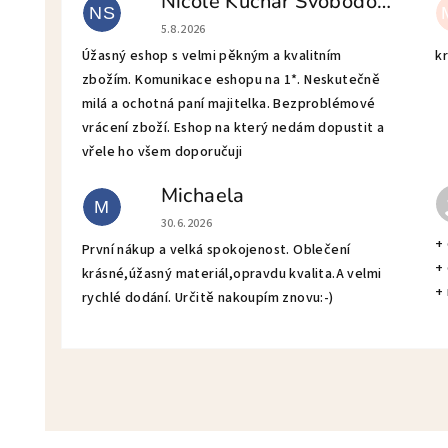
Nicole Kuchař Svobodová
NS
Hodnotenie obchodu je 5 z 5 hviezdičiek.
5.8.2026
Úžasný eshop s velmi pěkným a kvalitním
kr
zbožím. Komunikace eshopu na 1*. Neskutečně
milá a ochotná paní majitelka. Bezproblémové
vrácení zboží. Eshop na který nedám dopustit a
vřele ho všem doporučuji
Michaela
M
Hodnotenie obchodu je 5 z 5 hviezdičiek.
30.6.2026
+
První nákup a velká spokojenost. Oblečení
+
krásné,úžasný materiál,opravdu kvalita.A velmi
+
rychlé dodání. Určitě nakoupím znovu:-)