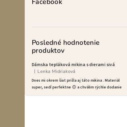
Facebook
Posledné hodnotenie
produktov
Dámska tepláková mikina s dierami sivá
Lenka Midriaková
|
Hodnotenie produktu je 5 z 5 hviezdičiek.
Dnes mi okrem šiat prišla aj táto mikina . Materiál
super, sedí perfektne 🙃 a chválim rýchle dodanie