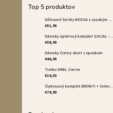
Top 5 produktov
Džínsové šortky NOSSA s vysokým pásom – vanilkové
€51,95
Dámsky úpletový komplet SOCIAL - s
€58,45
Dámsky čierny skort s opaskom
€46,95
Tielko VIREL čierne
€19,55
Čipkovaný komplet BRONTI + čelenka 
€79,95