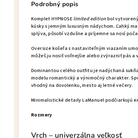
Podrobný popis
Komplet HYPNOSE
limited edition
bol vytvorený
kúsky s jemným luxusným nádychom. Ľahký mat
splýva, pôsobí vzdušne a príjemne sa nosí poča
Oversize košeľa s nastaviteľným viazaním umož
môžeš ju nosiť voľnejšie alebo zvýrazniť pás a 
Dominantou celého outfitu je nadýchaná sukňa
modelu romantický a výnimočný charakter. Spo
vhodný na dovolenku, mesto aj letné večery.
Minimalistické detaily LaManuel podčiarkujú ex
Rozmery
Vrch – univerzálna veľkosť