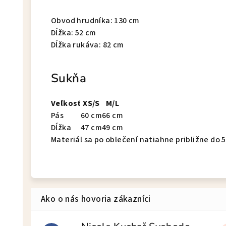
Obvod hrudníka: 130 cm
Dĺžka: 52 cm
Dĺžka rukáva: 82 cm
Sukňa
Veľkosť
XS/S
M/L
Pás
60 cm
66 cm
Dĺžka
47 cm
49 cm
Materiál sa po oblečení natiahne približne do