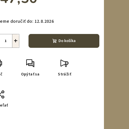
notková
a:
eme doručiť do:
12.8.2026
+
Do košíka
ač
Opýtať sa
Strážiť
eľať