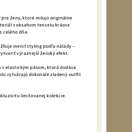
 pre ženy, ktoré milujú originálne
eriál s obsahom tencelu krásne
s celého dňa.
ňuje meniť styling podľa nálady –
vytvoriť výraznejší ženský efekt.
 s elastickým pásom, ktorá dodáva
lu vytvárajú dokonale zladený outfit
kluzivitu limitovanej kolekcie.