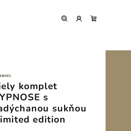
Hľadať
Prihlásenie
Nákupný
košík
ANUEL
iely komplet
YPNOSE s
adýchanou sukňou
limited edition