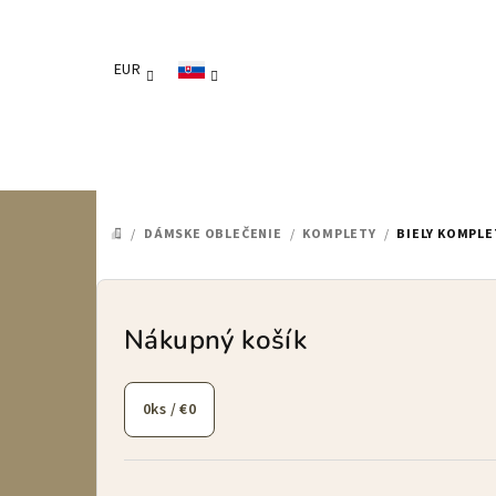
Prejsť
na
obsah
EUR
/
DÁMSKE OBLEČENIE
/
KOMPLETY
/
BIELY KOMPLE
DOMOV
B
o
Nákupný košík
č
0
ks /
€0
n
ý