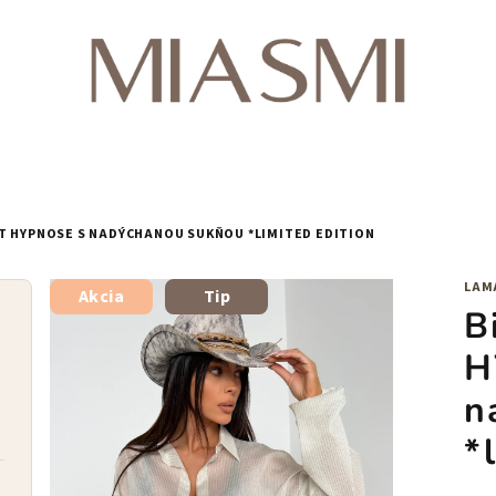
T HYPNOSE S NADÝCHANOU SUKŇOU *LIMITED EDITION
LAM
Akcia
Tip
B
H
n
*