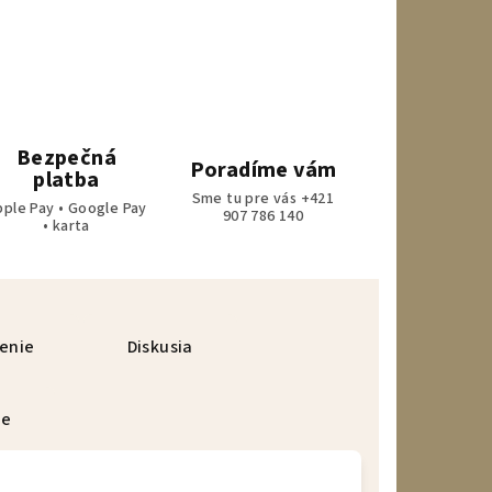
Bezpečná
Poradíme vám
platba
Sme tu pre vás +421
pple Pay • Google Pay
907 786 140
• karta
enie
Diskusia
ie