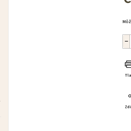
Jed
cen
Môž
−
ivý
Tl
zdarma
čelenka BRONTI zdarma
Zdi