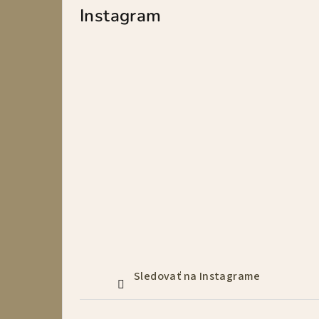
p
Instagram
a
n
e
l
Sledovať na Instagrame