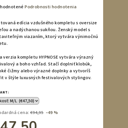
emerné
hodnotené
Podrobnosti hodnotenia
notenie
duktu
itovaná edícia vzdušného kompletu s oversize
eľou a nadýchanou sukňou. Ženský model s
taviteľným viazaním, ktorý vytvára výnimočnú
etu.
zdičiek.
la verzia kompletu HYPNOSE vytvára výrazný
tivalový a boho vzhľad. Stačí doplniť klobúk,
oké čižmy alebo výrazné doplnky a vytvoríš
it v štýle luxusných festivalových stylingov.
IANT:
ndardná cena:
€94,95
–49 %
47,50