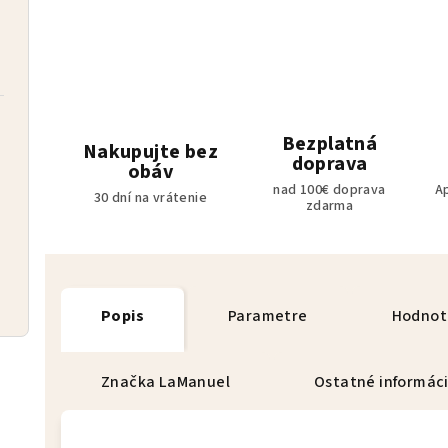
Bezplatná
Nakupujte bez
doprava
obáv
nad 100€ doprava
A
30 dní na vrátenie
zdarma
Popis
Parametre
Hodnot
Značka
LaManuel
Ostatné informác